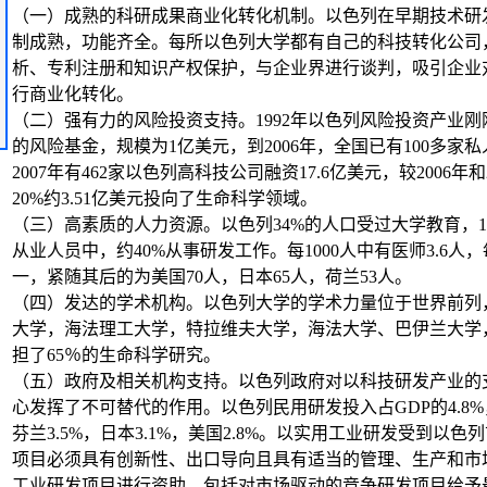
（一）成熟的科研成果商业化转化机制。以色列在早期技术研
制成熟，功能齐全。每所以色列大学都有自己的科技转化公司
析、专利注册和知识产权保护，与企业界进行谈判，吸引企业
行商业化转化。
（二）强有力的风险投资支持。1992年以色列风险投资产业
的风险基金，规模为1亿美元，到2006年，全国已有100多家
2007年有462家以色列高科技公司融资17.6亿美元，较2006年和2
20%约3.51亿美元投向了生命科学领域。
（三）高素质的人力资源。以色列34%的人口受过大学教育，
从业人员中，约40%从事研发工作。每1000人中有医师3.6人
一，紧随其后的为美国70人，日本65人，荷兰53人。
（四）发达的学术机构。以色列大学的学术力量位于世界前列
大学，海法理工大学，特拉维夫大学，海法大学、巴伊兰大学
担了65％的生命科学研究。
（五）政府及相关机构支持。以色列政府对以科技研发产业的
心发挥了不可替代的作用。以色列民用研发投入占GDP的4.8%
芬兰3.5%，日本3.1%，美国2.8%。以实用工业研发受到以
项目必须具有创新性、出口导向且具有适当的管理、生产和市
工业研发项目进行资助，包括对市场驱动的竞争研发项目给予最