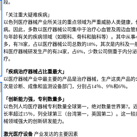
段。
「关注重大疑难疾病」
以色列医疗器械产业所关注的重点领域为严重威胁人类健康，
病。因此，多数以医疗器械公司集中于治疗心血管及周边血管
与年龄有关的疾病领域（如眼科、骨科和脑科等）。其中从事
多，有78家，占以医疗器械公司总数的18%，其次是内科及一
科医疗器械研发生产的有24家，占6%，少数公司侧重于内分
疗。
「疾病治疗器械占比重最大」
以医疗器械产业中最主要的产品是治疗器械，生产这类产品的公
次是诊断、成像和监测设备部门，分别占14％、9％和6％。
「创新能力强，专利数量多」
以色列人均医疗器械专利数量全球第一，绝对数量世界第7。
长率超过15％，列全球第三（台湾第一，英国第二）。这一
械领域强大的创新研发能力。
激光医疗设备
产业发达的主要因素