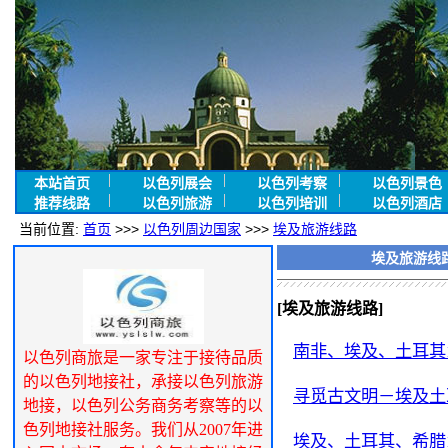
本站首页
以色列展会
以色列考察
以色列景色
推荐线路
以色列旅游
以色列培训
以色列酒店
当前位置:
首页
>>>
以色列周边国家
>>>
埃及旅游线路
埃及旅游线
[埃及旅游线路]
南非、埃及、土耳其
以色列商旅是一家专注于接待品质
的以色列地接社，承接以色列旅游
寻觅古文明－埃及土
地接，以色列公务商务考察等的以
色列地接社服务。我们从2007年进
埃及、土耳其、希腊